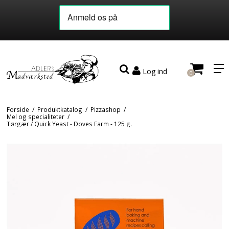
Log ind
0
Forside
/
Produktkatalog
/
Pizzashop
/
Mel og specialiteter
/
Tørgær / Quick Yeast - Doves Farm - 125 g.