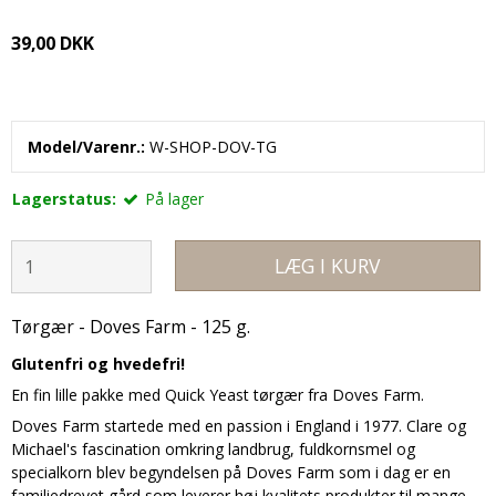
39,00 DKK
Model/Varenr.:
W-SHOP-DOV-TG
Lagerstatus:
På lager
LÆG I KURV
Tørgær - Doves Farm - 125 g.
Glutenfri og hvedefri!
En fin lille pakke med Quick Yeast tørgær fra Doves Farm.
Doves Farm startede med en passion i England i 1977. Clare og
Michael's fascination omkring landbrug, fuldkornsmel og
specialkorn blev begyndelsen på Doves Farm som i dag er en
familiedrevet gård som leverer høj kvalitets produkter til mange