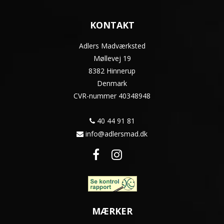
KONTAKT
Adlers Madværksted
Møllevej 19
8382 Hinnerup
Denmark
CVR-nummer
40348948
40 44 91 81
info@adlersmad.dk
MÆRKER