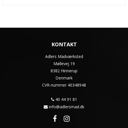
KONTAKT
Adlers Madværksted
Møllevej 19
8382 Hinnerup
Denmark
CVR-nummer
40348948
40 44 91 81
info@adlersmad.dk