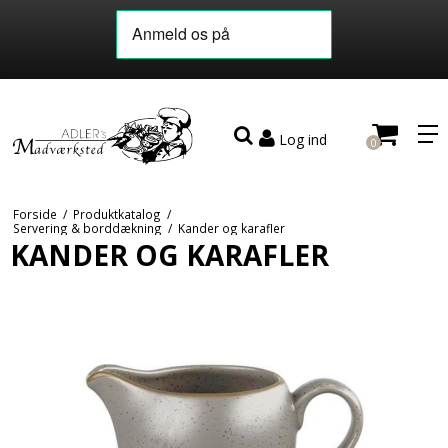
Log ind
0
Forside
/
Produktkatalog
/
Servering & borddækning
/
Kander og karafler
KANDER OG KARAFLER