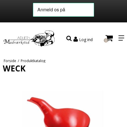
Log ind
0
Forside
/
Produktkatalog
WECK