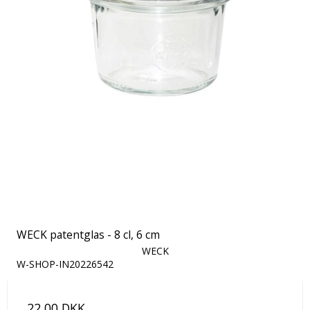
WECK patentglas - 8 cl, 6 cm
WECK
W-SHOP-IN20226542
22,00 DKK