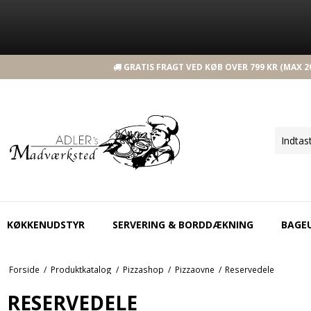
GRATIS FRAGT VED KØB OVER 799 KR (MAX 20
KØKKENUDSTYR
SERVERING & BORDDÆKNING
BAGE
Forside
/
Produktkatalog
/
Pizzashop
/
Pizzaovne
/
Reservedele
RESERVEDELE