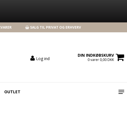
RVARER
SALG TIL PRIVAT OG ERHVERV
DIN INDKØBSKURV
Log ind
0 varer 0,00 DKK
OUTLET