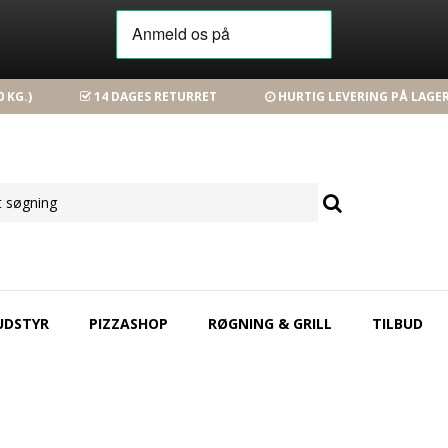
 KG.)
14 DAGES RETURRET
HURTIG LEVERING PÅ LAGE
UDSTYR
PIZZASHOP
RØGNING & GRILL
TILBUD