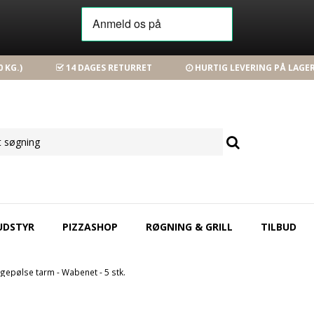
 KG.)
14 DAGES RETURRET
HURTIG LEVERING PÅ LAGE
UDSTYR
PIZZASHOP
RØGNING & GRILL
TILBUD
epølse tarm - Wabenet - 5 stk.