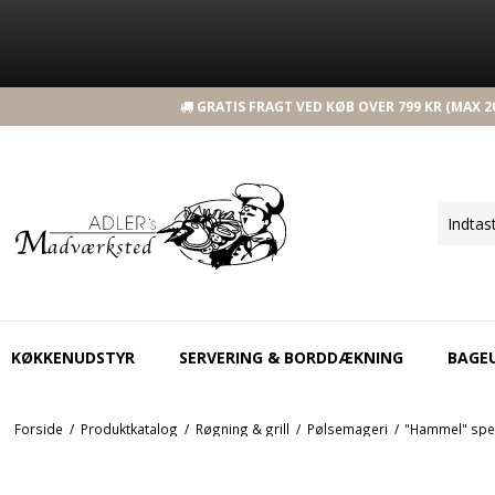
GRATIS FRAGT VED KØB OVER 799 KR (MAX 20
KØKKENUDSTYR
SERVERING & BORDDÆKNING
BAGE
Forside
/
Produktkatalog
/
Røgning & grill
/
Pølsemageri
/
"Hammel" speg