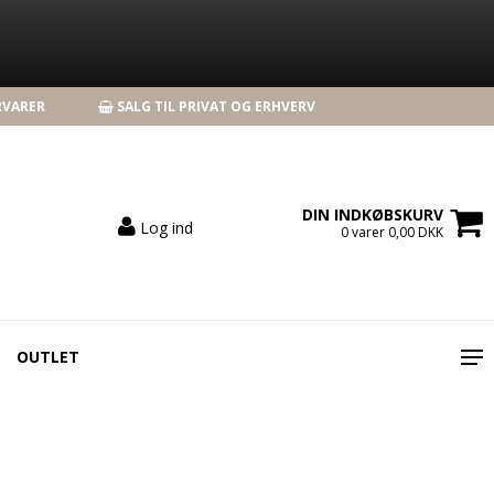
RVARER
SALG TIL PRIVAT OG ERHVERV
DIN INDKØBSKURV
Log ind
0 varer 0,00 DKK
OUTLET