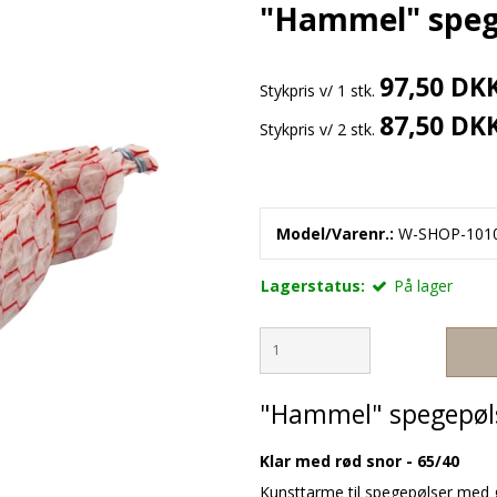
"Hammel" spege
97,50 DK
Stykpris v/ 1 stk.
87,50 DK
Stykpris v/ 2 stk.
Model/Varenr.:
W-SHOP-101
Lagerstatus:
På lager
"Hammel" spegepøls
Klar med rød snor - 65/40
Kunsttarme til spegepølser med