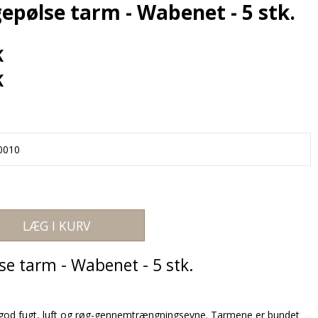
pølse tarm - Wabenet - 5 stk.
K
K
0010
LÆG I KURV
e tarm - Wabenet - 5 stk.
 god fugt, luft og røg-gennemtrængningsevne. Tarmene er bundet