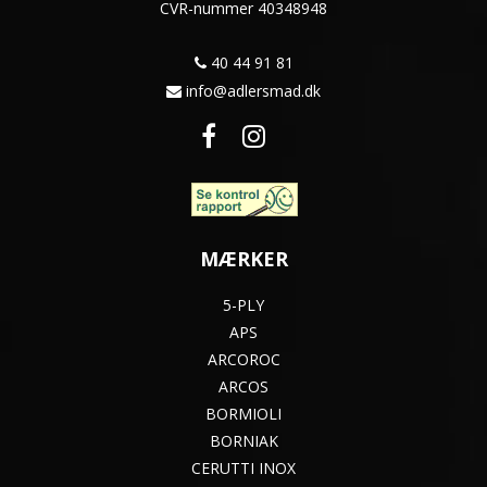
CVR-nummer
40348948
40 44 91 81
info@adlersmad.dk
MÆRKER
5-PLY
APS
ARCOROC
ARCOS
BORMIOLI
BORNIAK
CERUTTI INOX