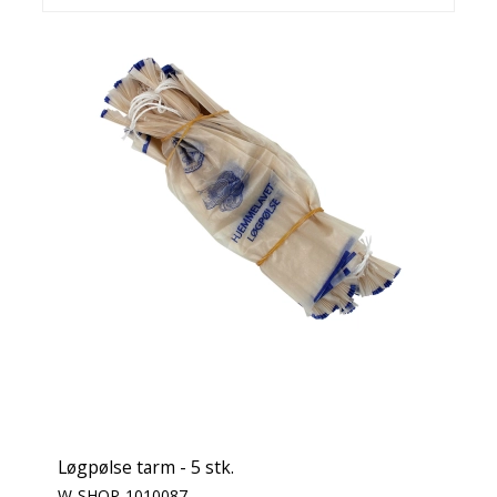
Løgpølse tarm - 5 stk.
W-SHOP-1010087