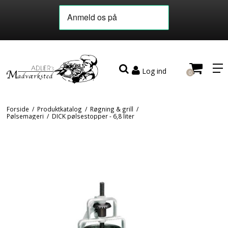
Log ind
0
Forside
/
Produktkatalog
/
Røgning & grill
/
Pølsemageri
/
DICK pølsestopper - 6,8 liter