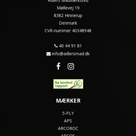
Adlers Madværksted
Møllevej 19
8382 Hinnerup
Denmark
CVR-nummer
40348948
40 44 91 81
info@adlersmad.dk
MÆRKER
5-PLY
APS
ARCOROC
ARCOS