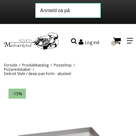
Log ind
0
Forside
/
Produktkatalog
/
Pizzashop
/
Pizzaredskaber
/
Detroit Style / deep pan form - alusteel
-15%