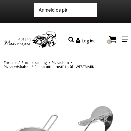
Log ind
0
Forside
/
Produktkatalog
/
Pizzashop
/
Pizzaredskaber
/
Passatutto - rustfri stål - WESTMARK