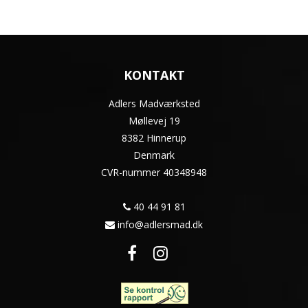
KONTAKT
Adlers Madværksted
Møllevej 19
8382 Hinnerup
Denmark
CVR-nummer
40348948
40 44 91 81
info@adlersmad.dk