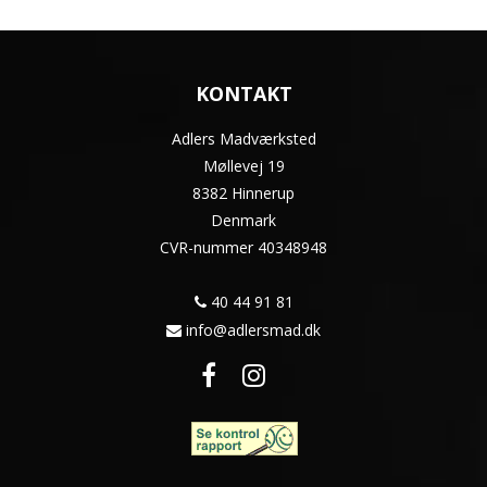
KONTAKT
Adlers Madværksted
Møllevej 19
8382 Hinnerup
Denmark
CVR-nummer
40348948
40 44 91 81
info@adlersmad.dk