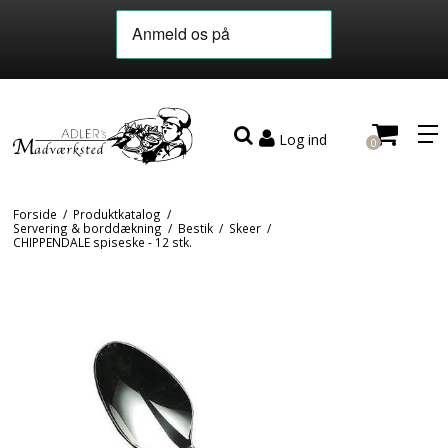
Log ind
0
Forside
/
Produktkatalog
/
Servering & borddækning
/
Bestik
/
Skeer
/
CHIPPENDALE spiseske - 12 stk.