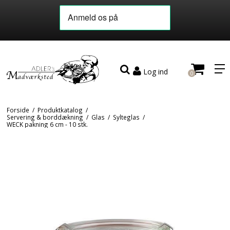
Log ind
0
Forside
/
Produktkatalog
/
Servering & borddækning
/
Glas
/
Sylteglas
/
WECK pakning 6 cm - 10 stk.