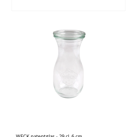
WECK patentglas - 29 cl, 6 cm